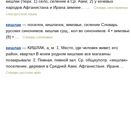
кишлак (тюрк. 1) село, селение в Ср. Азии; 2) у кочевых
народов Афганистана и Ирана зимнее… …
Словарь иностранных
слов русского языка
кишлак
— поселок, кишлачок, зимовье, селение Словарь
русских синонимов. кишлак сущ., кол во синонимов: 4 • зимовье
(8) • …
Словарь синонимов
кишлак
— КИШЛАК, а, м. 1. Место, где человек живет, его
район, квартал В моем родном кишлаке все магазины
позакрывали. 2. Пивная, пивной зал. Ср. общеупотр. «кишлак»
поселение, деревня в Средней Азии, Афганистане, Иране …
Словарь русского арго