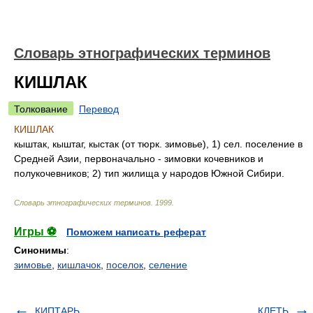
Словарь этнографических терминов
КИШЛАК
Толкование
Перевод
КИШЛАК
кыштак, кыштаг, кыстак (от тюрк. зимовье), 1) сел. поселение в
Средней Азии, первоначально - зимовки кочевников и
полукочевников; 2) тип жилища у народов Южной Сибири.
Словарь этнографических терминов
.
1999
.
Игры ⚽
Поможем написать реферат
Синонимы
:
зимовье
,
кишлачок
,
поселок
,
селение
КИПТАРЬ
КЛЕТЬ