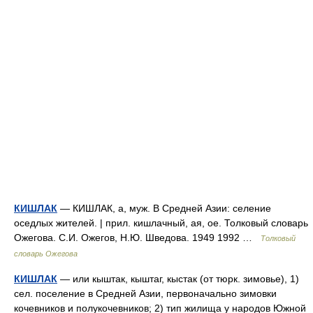
КИШЛАК
— КИШЛАК, а, муж. В Средней Азии: селение
оседлых жителей. | прил. кишлачный, ая, ое. Толковый словарь
Ожегова. С.И. Ожегов, Н.Ю. Шведова. 1949 1992 …
Толковый
словарь Ожегова
КИШЛАК
— или кыштак, кыштаг, кыстак (от тюрк. зимовье), 1)
сел. поселение в Средней Азии, первоначально зимовки
кочевников и полукочевников; 2) тип жилища у народов Южной