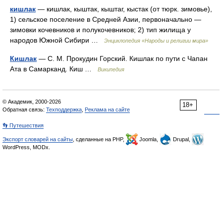
кишлак
— кишлак, кыштак, кыштаг, кыстак (от тюрк. зимовье),
1) сельское поселение в Средней Азии, первоначально —
зимовки кочевников и полукочевников; 2) тип жилища у
народов Южной Сибири …
Энциклопедия «Народы и религии мира»
Кишлак
— С. М. Прокудин Горский. Кишлак по пути с Чапан
Ата в Самарканд. Киш …
Википедия
© Академик, 2000-2026
18+
Обратная связь:
Техподдержка
,
Реклама на сайте
👣 Путешествия
Экспорт словарей на сайты
, сделанные на PHP,
Joomla,
Drupal,
WordPress, MODx.